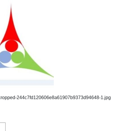
/07/cropped-244c7fd120606e8a61907b9373d94648-1.jpg