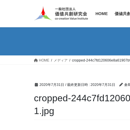
コ
ナ
ン
ビ
HOME
価値共
テ
ゲ
ン
ー
ツ
シ
へ
ョ
ス
ン
キ
に
ッ
移
HOME
メディア
cropped-244c7fd120606e8a61907b
プ
動
2020年7月31日
/ 最終更新日時 :
2020年7月31日
倉
cropped-244c7fd1206
1.jpg