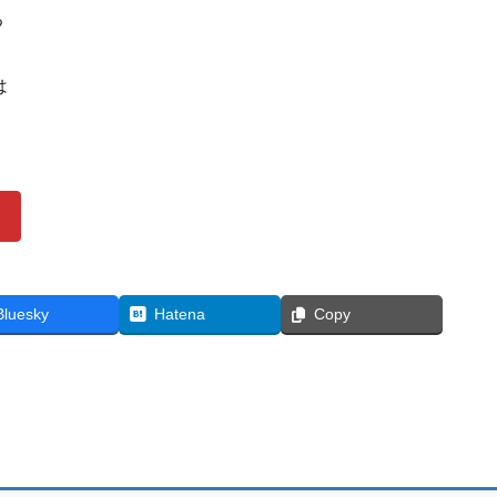
る
は
Bluesky
Hatena
Copy