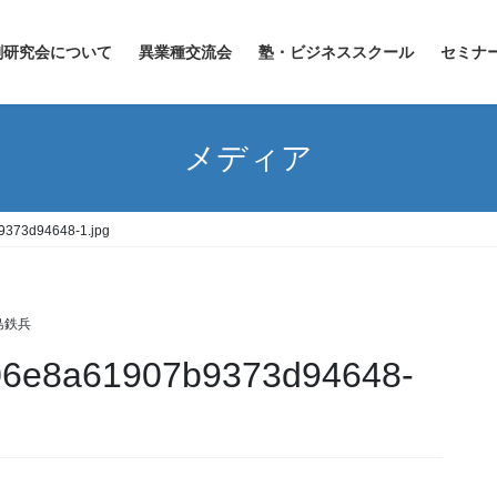
創研究会について
異業種交流会
塾・ビジネススクール
セミナ
メディア
9373d94648-1.jpg
島鉄兵
06e8a61907b9373d94648-