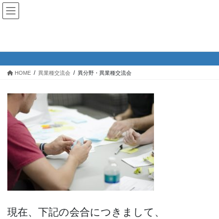
コ
ナ
ン
ビ
テ
ゲ
ン
ー
異分野・異業種交流会
ツ
シ
へ
ョ
ス
ン
HOME
異業種交流会
異分野・異業種交流会
キ
に
ッ
移
プ
動
現在、下記の会合につきまして、